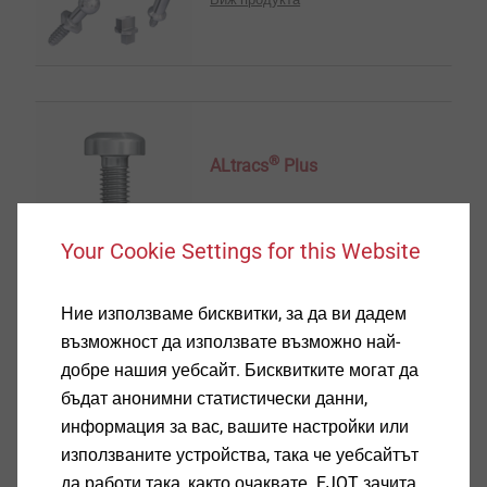
®
ALtracs
Plus
Виж продукта
Your Cookie Settings for this Website
Ние използваме бисквитки, за да ви дадем
възможност да използвате възможно най-
добре нашия уебсайт. Бисквитките могат да
®
FDS
бъдат анонимни статистически данни,
информация за вас, вашите настройки или
Виж продукта
използваните устройства, така че уебсайтът
да работи така, както очаквате. EJOT зачита