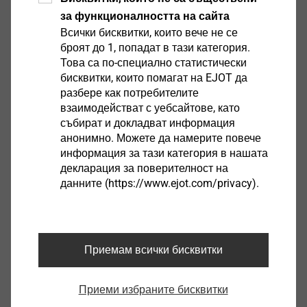
за функционалността на сайта
Всички бисквитки, които вече не се
EJOT Covers
броят до 1, попадат в тази категория.
Това са по-специално статистически
Виж продукта
бисквитки, които помагат на EJOT да
разбере как потребителите
взаимодействат с уебсайтове, като
събират и докладват информация
анонимно. Можете да намерите повече
информация за тази категория в нашата
декларация за поверителност на
Housing
данните (https://www.ejot.com/privacy).
Виж продукта
Приемам всички бисквитки
Приеми избраните бисквитки
Sensor Housings