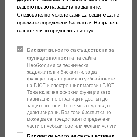
вашето право на защита на данните.
Следователно можете сами да решите да не
приемате определени бисквитки. Направете
®
SHEETtracs
вашите лични предпочитания тук:
Виж продукта
Бисквитки, които са съществени за
функционалността на сайта
Необходими са технически
задължителни бисквитки, за да
функционират правилно уебсайтовете
на EJOT и електронният магазин EJOT.
EJOT Micro Screws
Това включва основни функции като
навигация по страници и достъп до
Виж продукта
защитени зони. Те не могат да бъдат
деактивирани. Без тези бисквитки не
може да се предоставят определени
части от уебсайтове или желани услуги.
Бисквитки, които не са съществени