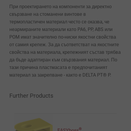
При проектирането на компоненти за директно
свързване на стоманени винтове в
термопластичен материал често се оказва, че
неармираните материали като PA6, PP, ABS или
POM имат значително по-ниски якостни свойства
от самия крепеж. За да съответстват на якостните
свойства на материала, крепежният състав трябва
да бъде адаптиран към свързвания материал. По
тази причина пластмасата е предпочитаният
материал за закрепване - както е DELTA PT® P.
Further Products
®
EASYboss