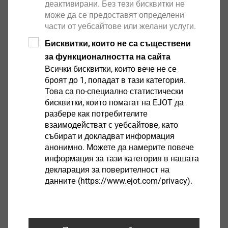
деактивирани. Без тези бисквитки не
може да се предоставят определени
Тенденцията „олекотен дизайн“ е една от
части от уебсайтове или желани услуги.
централните отправни точки на бизнес
Бисквитки, които не са съществени
изследвания и разработки на много компании, по-
за функционалността на сайта
специално в автомобилната индустрия. В бъдеще
Всички бисквитки, които вече не се
специално значение ще бъде отдадено на лекостта
броят до 1, попадат в тази категория.
на използваните крепежни елементи за
Това са по-специално статистически
приложения в областта на директния монтаж в
бисквитки, които помагат на EJOT да
разбере как потребителите
термопластиката. Поради тази причина EJOT
взаимодействат с уебсайтове, като
разработи винта DELTA PT® от пластмаса, който
събират и докладват информация
отговаря на тези повишени изисквания. Този
анонимно. Можете да намерите повече
иновативен закрепващ елемент, изработен от
информация за тази категория в нашата
термопластичния PPA GF50 с 50% стъклопласт,
декларация за поверителност на
предлага същата надеждност на връзките като
данните (https://www.ejot.com/privacy).
металните винтове, но с много по-голям потенциал
за намаляване на теглото. Пластмасов винт DELTA
PT®P с едни размери тежи до 85% по-малко от