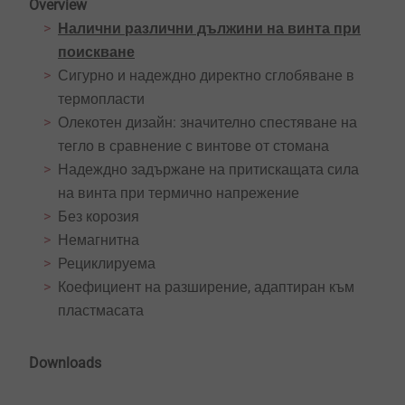
Overview
Налични различни дължини на винта при
поискване
Сигурно и надеждно директно сглобяване в
термопласти
Олекотен дизайн: значително спестяване на
тегло в сравнение с винтове от стомана
Надеждно задържане на притискащата сила
на винта при термично напрежение
Без корозия
Немагнитна
Рециклируема
Коефициент на разширение, адаптиран към
пластмасата
Downloads