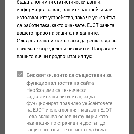
бъдат анонимни статистически данни,
dzarev@ejot.com
информация за вас, вашите настройки или
+359 2 421 9637
използваните устройства, така че уебсайтът
да работи така, както очаквате. EJOT зачита
Иновативен материал на винта
вашето право на защита на данните.
Следователно можете сами да решите да не
приемате определени бисквитки. Направете
вашите лични предпочитания тук:
Бисквитки, които са съществени за
функционалността на сайта
Необходими са технически
задължителни бисквитки, за да
функционират правилно уебсайтовете
на EJOT и електронният магазин EJOT.
Това включва основни функции като
навигация по страници и достъп до
защитени зони. Те не могат да бъдат