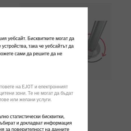
een
that
r
ия уебсайт. Бисквитките могат да
устройства, така че уебсайтът да
можете сами да решите да не
 of
товете на EJOT и електронният
итени зони. Те не могат да бъдат
тове или желани услуги.
ално статистически бисквитки,
 събират и докладват информация
ия за поверителност на данните