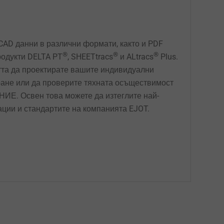
CAD данни в различни формати, както и PDF
®
®
®
родукти DELTA PT
, SHEETtracs
и ALtracs
Plus.
тта да проектирате вашите индивидуални
ране или да проверите тяхната осъществимост
 Освен това можете да изтеглите най-
ации и стандартите на компанията EJOT.