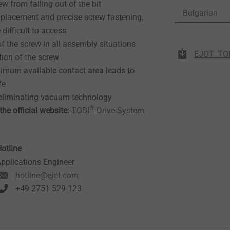
ew from falling out of the bit
Bulgarian
t placement and precise screw fastening,
 difficult to access
f the screw in all assembly situations
EJOT_TOB
tion of the screw
ximum available contact area leads to
ife
 eliminating vacuum technology
®
he official website:
TOBI
Drive-System
otline
pplications Engineer
hotline@ejot.com
+49 2751 529-123