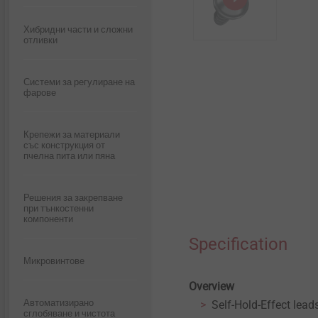
Whistleblower
Хибридни части и сложни
Дървени конструкции
отливки
Качество
Технология за
Системи за регулиране на
индустриални прозорци и
фарове
стъклени фасади
Устойчивост
Крепежи за материали
Интериорни работи
със конструкция от
пчелна пита или пяна
Решения за закрепване на
топлоизолационни
Решения за закрепване
системи ETICS
при тънкостенни
компоненти
Specification
Микровинтове
Overview
Автоматизирано
Self-Hold-Effect leads
сглобяване и чистота