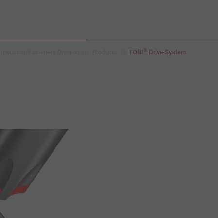
®
Industrial Fasteners Division
Products
TOBI
Drive-System