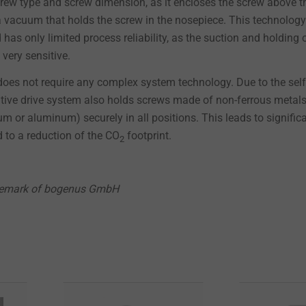
rew type and screw dimension, as it encloses the screw above t
 a vacuum that holds the screw in the nosepiece. This technology
 has only limited process reliability, as the suction and holding 
very sensitive.
oes not require any complex system technology. Due to the self
vative drive system also holds screws made of non-ferrous metal
nium or aluminum) securely in all positions. This leads to signific
 to a reduction of the CO
footprint.
2
ademark of bogenus GmbH