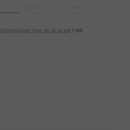
English
German
I-DriveSystem_Flyer_06.26_en.pdf
2 MB