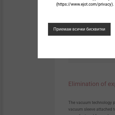
(https://www.ejot.com/privacy).
Приемам всички бисквитки
Elimination of e
The vacuum technology pr
vacuum sleeve attached to