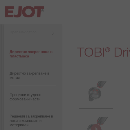
Open Navigation
Open Navigation
TOBI
Dri
®
Продукти
Продукти
Продукти
Презентация ЕЙОТ
Строителна дивизия
Плосък покрив
Директно закрепване в
България
пластмаса
Строителна дивизия
Услуги
Услуги
Промишлено
Индустриална дивизия
Презентация ЕЙОТ Груп
строителство
Директно закрепване в
метал
Техническа информация и
Индустриална дивизия
документи
История
Солари
Прецизни студено
формовани части
Компания
Software
Визия
Метални и химически
анкери
Решения за закрепване в
Контакти
леки и композитни
Съответствие
материали
Вентилириуеми фасади