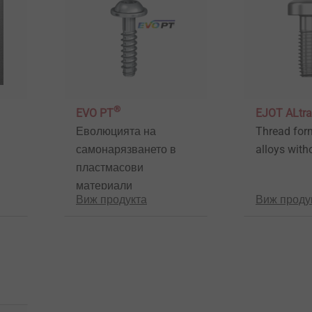
®
EVO PT
EJOT ALtra
Еволюцията на
Thread form
самонарязването в
alloys with
пластмасови
материали
Виж продукта
Виж проду