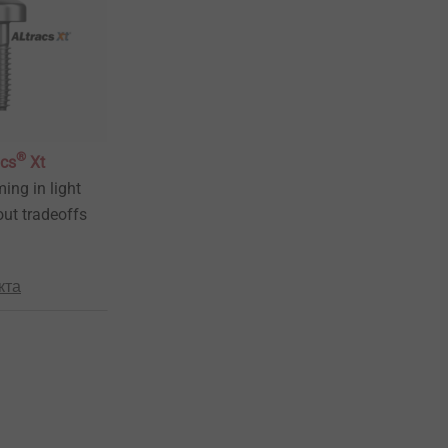
®
cs
Xt
ing in light
out tradeoffs
кта