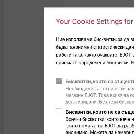
®
The TOBI
Drive System i
drive and bit, three impo
Your Cookie Settings for
system when inserting the 
are difficult to access. A 
Ние използваме бисквитки, за да 
ensures lower surface pre
бъдат анонимни статистически дан
Finally, the large concave
работи така, както очаквате. EJO
upper edge of the bit lead 
приемате определени бисквитки. 
the bit. This enables saf
fastening components or p
Бисквитки, които са същест
processes.
Необходими са технически зад
магазин EJOT. Това включва о
деактивирани. Без тези бискв
Бисквитки, които не са същ
Use in industrial
Всички бисквитки, които вече н
които помагат на EJOT да раз
анонимно. Можете да намерите