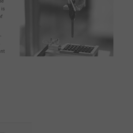
he
 is
of
-
s
ant