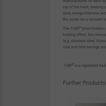
manufactured for each sc
top of the head, creating
slow, energy-intensive and
the screw via a vacuum is 
®
The TOBI
Drive-System d
holding effect, this inno
(e.g. stainless steel, tita
cost and time savings and
®
TOBI
is a registered tr
Further Products