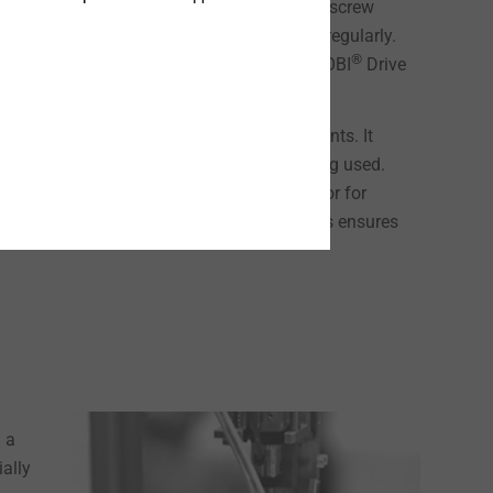
ents downtimes in fully or semi-automatic screw
 costs because they have to be replaced regularly.
®
me. The larger contact surface between TOBI
Drive
 and a minimisation of tool change time.
r manual assembly in industrial environments. It
 one hand, irrespective of the material being used.
the other hand can be used for positioning or for
ent of the screw in all assembly situations ensures
 a
ally