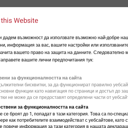
s a brand new drive concept. Thanks to the special design betw
rtant requirements can be combined: The axial alignment of the
 this Website
bit into the screw head drive simplifies handling even in areas 
contact surface between bit and drive that is up to 10 times large
ви дадем възможност да използвате възможно най-добре наш
ssure and thus less wear on the tools.
ни, информация за вас, вашите настройки или използваните 
 and small convex radii inside the drive as well as a taper to the
T зачита вашето право на защита на данните. Следователно 
to a slight clamping effect of the screw so that it cannot fall out
Направете вашите лични предпочитания тук:
e working in all positions, such as overhead assembly or when
arts in hard-to-reach areas – even in automated fastening
вени за функционалността на сайта
ължителни бисквитки, за да функционират правилно уебсай
сновни функции като навигация по страници и достъп до защ
итки не може да се предоставят определени части от уебсай
ествени за функционалността на сайта
 assembly
е се броят до 1, попадат в тази категория. Това са по-специ
бере как потребителите взаимодействат с уебсайтове, като
 повече информация за тази категория в нашата декларац