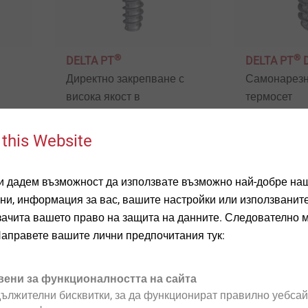
®
®
DELTA PT
DELTA PT
Директно закрепване с
Самонарезн
висока якост в
термосет
ли
пластмасов материал
 this Website
Виж продукта
Виж продук
ви дадем възможност да използвате възможно най-добре наш
ни, информация за вас, вашите настройки или използваните 
T зачита вашето право на защита на данните. Следователно 
Направете вашите лични предпочитания тук:
вени за функционалността на сайта
ължителни бисквитки, за да функционират правилно уебсай