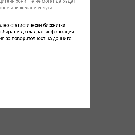
итени зони. Те не могат да бъдат
®
s
Xt
тове или желани услуги.
ng in light
ut tradeoffs
ално статистически бисквитки,
 събират и докладват информация
ия за поверителност на данните
та