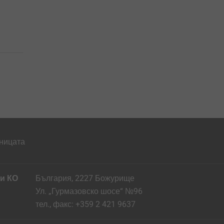
ницата
и КО
България, 2227 Божурище
Ул. „Гурмазовско шосе“ №96
тел., факс: +359 2 421 9637