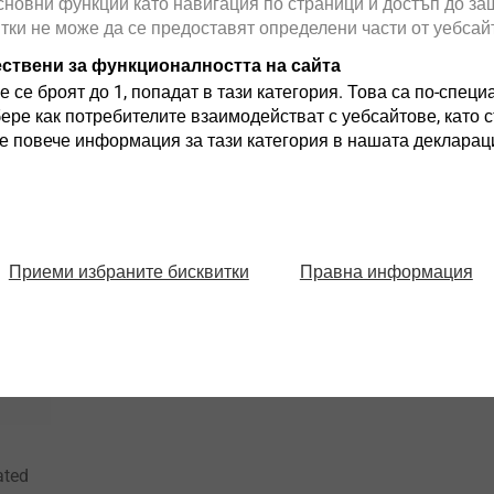
сновни функции като навигация по страници и достъп до защ
®
ALtracs
Plus
EJOT ALtrac
итки не може да се предоставят определени части от уебсай
пна
Самонарезният винт за
Thread formi
ествени за функционалността на сайта
леки метали!
alloys witho
е се броят до 1, попадат в тази категория. Това са по-специ
бере как потребителите взаимодействат с уебсайтове, като
 повече информация за тази категория в нашата декларац
Виж продукта
Виж продук
Правна информация
Приеми избраните бисквитки
ated