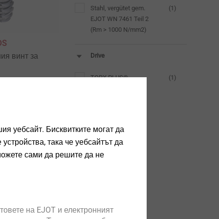
Stahl, vergütet gem.
(1)
EJOT WN 7461 Teil 2
(Rm > 1000 N/mm2)
DS
ия винт за
Drive
TORX PLUS®
(1)
Reset all filters
та
ия уебсайт. Бисквитките могат да
устройства, така че уебсайтът да
можете сами да решите да не
товете на EJOT и електронният