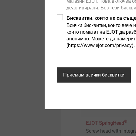
магазин EJOT. Това включва о
®
EJOFORM
деактивирани. Без тези бискв
Гъвкавост с многоета
Технически детайли и
Бисквитки, които не са същ
покрития
технология за
Всички бисквитки, които вече н
формоване.
които помагат на EJOT да раз
анонимно. Можете да намерите
Structural components
made of plastics
Виж продукта
(https://www.ejot.com/privacy).
Приемам всички бисквитки
®
EJOT SpringHead
Screw head with integr