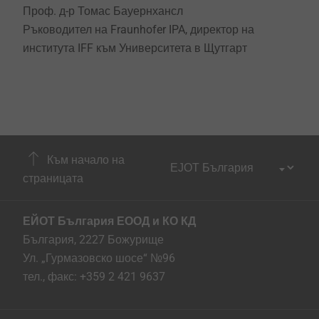
Проф. д-р Томас Бауернхансл
Ръководител на Fraunhofer IPA, директор на
института IFF към Университета в Щутгарт
Към начало на
страницата
ЕЙОТ България ЕООД и КО КД
България, 2227 Божурище
Ул. „Гурмазовско шосе“ №96
тел., факс: +359 2 421 9637