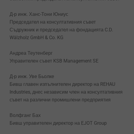
Д-р инж. Ханс-Тони Юниус
Председател на консултативния съвет
Съдружник и председател на фондацията C.D.
Wälzholz GmbH & Co. KG
Андреа Теутенберг
Управителен съвет KSB Management SE
Д-р инж. Уве Бьолке
Бивш главен изпълнителен директор на REHAU
Industries, днес независим член на консултативния
съвет на различни промишлени предприятия
Волфганг Бах
Бивш управителен директор на EJOT Group