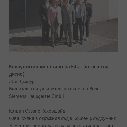
Консултативният съвет на EJOT (от ляво на
дясно)
Жан Дюфур
Бивш член на управителния съвет на Bosch
Siemens Hausgeräte GmbH
Катрин Сузане Кохершайд
бивш съдия в окръжния съд в Кобленц, съдружник
Заместник-председател на консултативния съвет