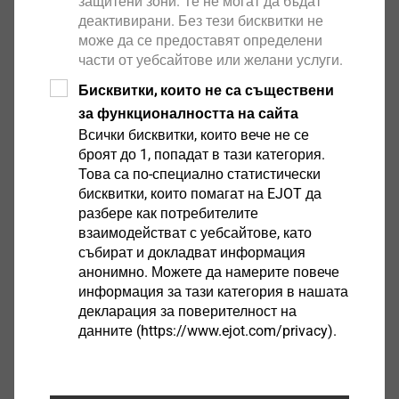
защитени зони. Те не могат да бъдат
Dr Frank Dratschmidt CDO
деактивирани. Без тези бисквитки не
Christian Arnoldi CFO
може да се предоставят определени
части от уебсайтове или желани услуги.
Dr Rolf Künkel COO
Sedat Aricioglu CEO
Бисквитки, които не са съществени
Dr Andrea Camola CSO/CTO MUC
за функционалността на сайта
Christian F. Kocherscheidt
Всички бисквитки, които вече не се
броят до 1, попадат в тази категория.
(transfer to Finance)
Това са по-специално статистически
Dr Wolfgang Scheiding CSO MUI
бисквитки, които помагат на EJOT да
разбере как потребителите
(Image modified using AI)
взаимодействат с уебсайтове, като
събират и докладват информация
анонимно. Можете да намерите повече
информация за тази категория в нашата
декларация за поверителност на
данните (https://www.ejot.com/privacy).