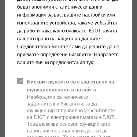
производството те се обслужват от централния
бъдат анонимни статистически данни,
отдел Operations.
информация за вас, вашите настройки или
използваните устройства, така че уебсайтът
да работи така, както очаквате. EJOT зачита
вашето право на защита на данните.
Следователно можете сами да решите да не
приемате определени бисквитки. Направете
вашите лични предпочитания тук:
Бисквитки, които са съществени за
функционалността на сайта
Необходими са технически
задължителни бисквитки, за да
функционират правилно уебсайтовете
EJOT SE Management (from left)
на EJOT и електронният магазин EJOT.
Това включва основни функции като
Ralf Birkelbach CTO MUI
навигация по страници и достъп до
Markus Rathmann CSCO